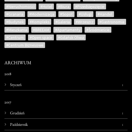
#Nieruchomości
#Hotel
#Biura
#Przedsięwzięcie
#Granaria
#Modernizacja
#Sopot
#Usługi
#Handel
#Budynek
#Kompleks
#Galeria
#Wrzeszcz
#Gastronomia
#Mieszkania
#BREEAM
#Apartamenty
#Śródmieście
#Centrum
#Open space
#Gdańsk Oliwa
#Centrum Biznesowe
ARCHIWUM
2018
1
Styczeń
2017
1
Grudzień
1
Październik