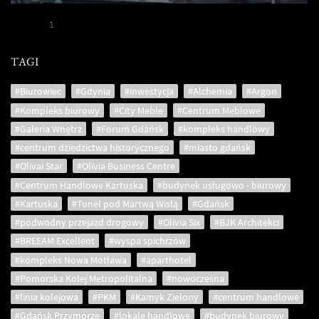
1
TAGI
#Biurowiec
#Gdynia
#inwestycja
#Alchemia
#Argon
#Kompleks biurowy
#City Meble
#Centrum Meblowe
#Galeria Wnętrz
#Forum Gdańsk
#kompleks handlowy
#centrum dziedzictwa historycznego
#miasto gdańsk
#Olivai Star
#Olivia Business Centre
#Centrum Handlowe Kartuska
#budynek usługowo - biurowy
#Kartuska
#Tunel pod Martwą Wisłą
#Gdańsk
#podwodny przejazd drogowy
#Olivia Six
#BJK Architekci
#BREEAM Excellent
#wyspa spichrzów
#kompleks Nowa Motława
#aparthotel
#Pomorska Kolej Metropolitalna
#nowoczesna
#linia kolejowa
#PKM
#Kamyk Zielony
#centrum handlowe
#Gdańsk Przymorze
#lokale handlowe
#budynek biurowy