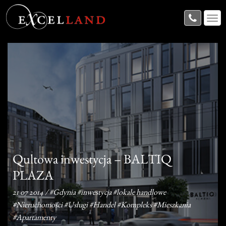
Qultowa inwestycja – BALTIQ
PLAZA
21 07 2014
/
#Gdynia
#inwestycja
#lokale handlowe
#Nieruchomości
#Usługi
#Handel
#Kompleks
#Mieszkania
#Apartamenty