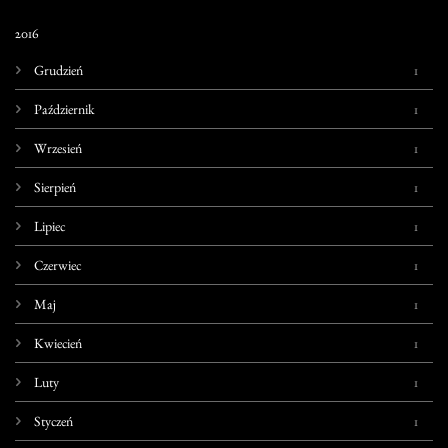
2016
1
Grudzień
1
Październik
1
Wrzesień
1
Sierpień
1
Lipiec
1
Czerwiec
1
Maj
1
Kwiecień
1
Luty
1
Styczeń